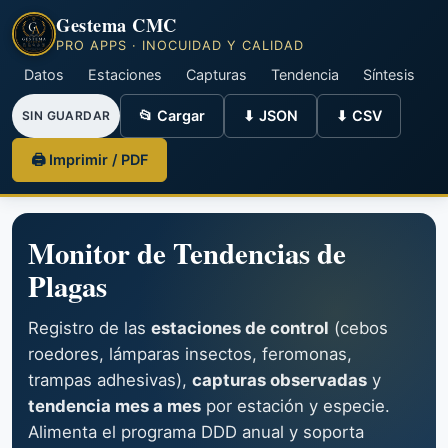
Gestema CMC
PRO APPS · INOCUIDAD Y CALIDAD
Datos
Estaciones
Capturas
Tendencia
Síntesis
📂 Cargar
⬇ JSON
⬇ CSV
SIN GUARDAR
🖨 Imprimir / PDF
Monitor de Tendencias de
Plagas
Registro de las
estaciones de control
(cebos
roedores, lámparas insectos, feromonas,
trampas adhesivas),
capturas observadas
y
tendencia mes a mes
por estación y especie.
Alimenta el programa DDD anual y soporta