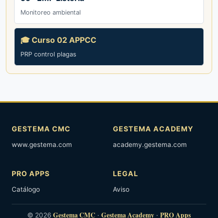
Monitoreo ambiental
🎓 Curso 02 APPCC
PRP control plagas
GESTEMA CMC
GESTEMA ACADEMY
www.gestema.com
academy.gestema.com
PRO APPS
LEGAL
Catálogo
Aviso
Gestema CMC
Gestema Academy
PRO Apps
© 2026
·
·