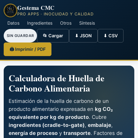
Gestema CMC
PRO APPS · INOCUIDAD Y CALIDAD
Datos
Ingredientes
Otros
Síntesis
📂 Cargar
⬇ JSON
⬇ CSV
SIN GUARDAR
🖨 Imprimir / PDF
Calculadora de Huella de
Carbono Alimentaria
Estimación de la huella de carbono de un
producto alimentario expresada en
kg CO₂
equivalente por kg de producto
. Cubre
ingredientes (cradle-to-gate)
,
embalaje
,
energía de proceso
y
transporte
. Factores de