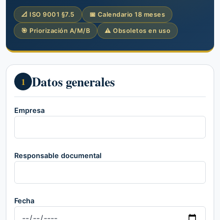
📐 ISO 9001 §7.5
📅 Calendario 18 meses
🎯 Priorización A/M/B
⚠ Obsoletos en uso
Datos generales
1
Empresa
Responsable documental
Fecha