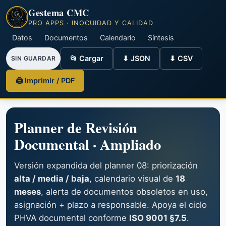
Gestema CMC
PRO APPS · INOCUIDAD Y CALIDAD
Datos
Documentos
Calendario
Síntesis
📂 Cargar
⬇ JSON
⬇ CSV
SIN GUARDAR
🖨 Imprimir / PDF
Planner de Revisión
Documental · Ampliado
Versión expandida del planner 08: priorización
alta / media / baja
, calendario visual de
18
meses
, alerta de documentos obsoletos en uso,
asignación + plazo a responsable. Apoya el ciclo
PHVA documental conforme
ISO 9001 §7.5
.