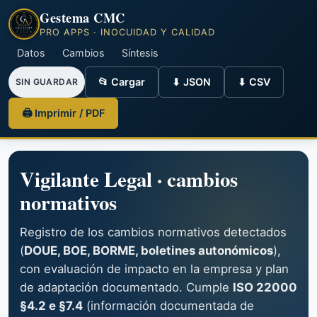
Gestema CMC
PRO APPS · INOCUIDAD Y CALIDAD
Datos
Cambios
Síntesis
📂 Cargar
⬇ JSON
⬇ CSV
SIN GUARDAR
🖨 Imprimir / PDF
Vigilante Legal · cambios
normativos
Registro de los cambios normativos detectados
(
DOUE, BOE, BORME, boletines autonómicos
),
con evaluación de impacto en la empresa y plan
de adaptación documentado. Cumple
ISO 22000
§4.2 e §7.4
(información documentada de