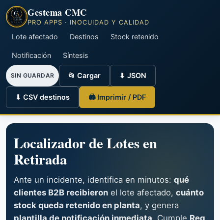
Gestema CMC
PRO APPS · INOCUIDAD Y CALIDAD
Lote afectado
Destinos
Stock retenido
Notificación
Síntesis
📂 Cargar
⬇ JSON
SIN GUARDAR
⬇ CSV destinos
🖨 Imprimir / PDF
Localizador de Lotes en
Retirada
Ante un incidente, identifica en minutos:
qué
clientes B2B recibieron
el lote afectado,
cuánto
stock queda retenido en planta
, y genera
plantilla de notificación inmediata
. Cumple
Reg