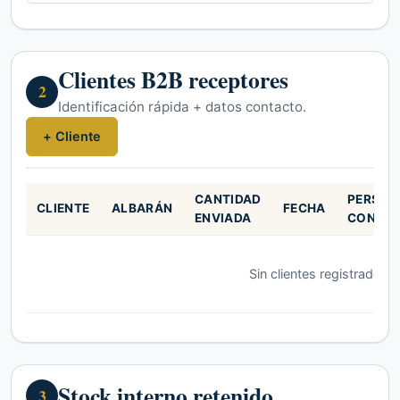
Clientes B2B receptores
2
Identificación rápida + datos contacto.
+ Cliente
CANTIDAD
PERSON
CLIENTE
ALBARÁN
FECHA
ENVIADA
CONTA
Sin clientes registrados.
Stock interno retenido
3