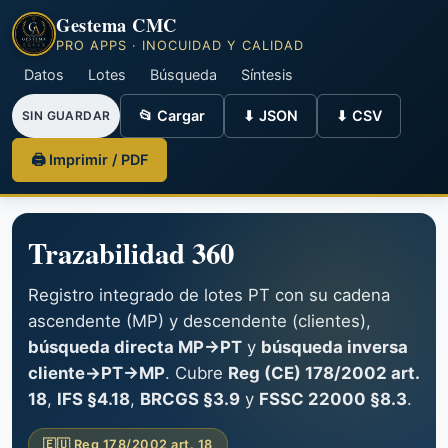
Gestema CMC
PRO APPS · INOCUIDAD Y CALIDAD
Datos
Lotes
Búsqueda
Síntesis
📂 Cargar
⬇ JSON
⬇ CSV
SIN GUARDAR
🖨 Imprimir / PDF
Trazabilidad 360
Registro integrado de lotes PT con su cadena
ascendente (MP) y descendente (clientes),
búsqueda directa MP→PT
y
búsqueda inversa
cliente→PT→MP
. Cubre
Reg (CE) 178/2002 art.
18
,
IFS §4.18
,
BRCGS §3.9
y
FSSC 22000 §8.3
.
🇪🇺 Reg 178/2002 art. 18