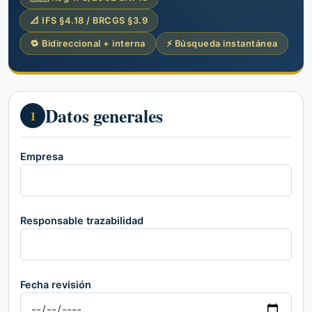
📐 IFS §4.18 / BRCGS §3.9
🔁 Bidireccional + interna
⚡ Búsqueda instantánea
Datos generales
1
Empresa
Responsable trazabilidad
Fecha revisión