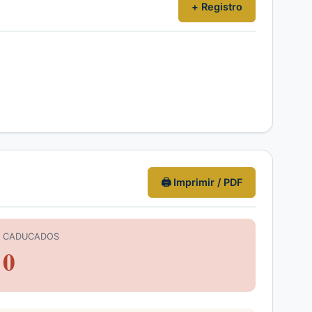
+ Registro
🖨 Imprimir / PDF
CADUCADOS
0