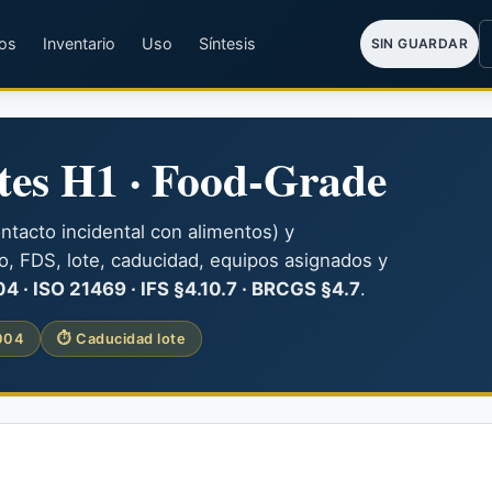
os
Inventario
Uso
Síntesis
SIN GUARDAR
tes H1 · Food-Grade
ntacto incidental con alimentos) y
io, FDS, lote, caducidad, equipos asignados y
 · ISO 21469 · IFS §4.10.7 · BRCGS §4.7
.
004
⏱ Caducidad lote