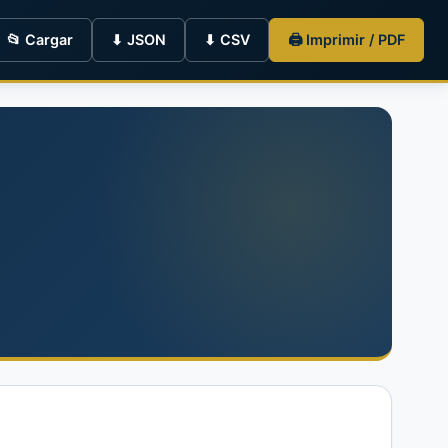
📂 Cargar
⬇ JSON
⬇ CSV
🖨 Imprimir / PDF