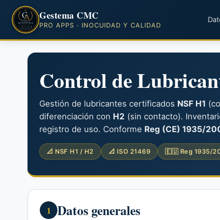
Gestema CMC
Dat
PRO APPS · INOCUIDAD Y CALIDAD
Control de Lubrican
Gestión de lubricantes certificados
NSF H1
(co
diferenciación con
H2
(sin contacto). Inventar
registro de uso. Conforme
Reg (CE) 1935/2004
📐 NSF H1 / H2
📐 ISO 21469
🇪🇺 Reg 1935/2
Datos generales
1