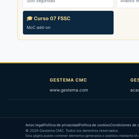
Solo seguridad
Análisis 
🎓 Curso 07 FSSC
MoC add-on
GESTEMA CMC
GE
www.gestema.com
aca
Aviso legal
Política de privacidad
Política de cookies
Condiciones de c
© 2026 Gestema CMC. Todos los derechos reservados.
Esta página puede contener elementos generados o asistidos mediante IA