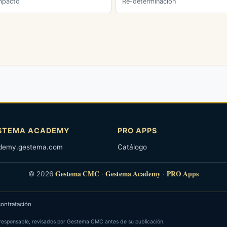
impacto
Re-determinación
STEMA ACADEMY
PRO APPS
demy.gestema.com
Catálogo
Gestema CMC
Gestema Academy
PRO Apps
© 2026
·
·
ontratación
 responsable, revisados por Gestema CMC antes de su publicación.