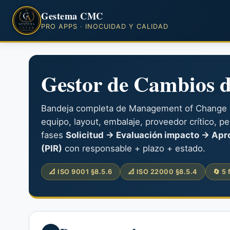
Gestema CMC
PRO APPS · INOCUIDAD Y CALIDAD
Gestor de Cambios 
Bandeja completa de Management of Change co
equipo, layout, embalaje, proveedor crítico, p
fases
Solicitud → Evaluación impacto → Apr
(PIR)
con responsable + plazo + estado.
📐 ISO 9001 §8.5.6
📐 ISO 22000 §8.5.4
🔄 5 