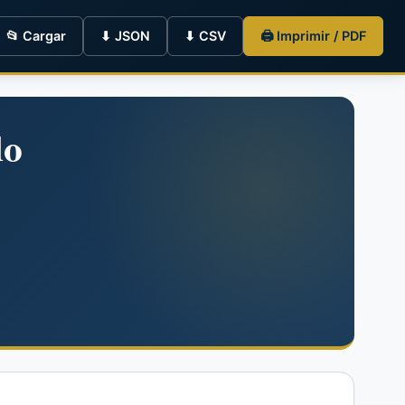
📂 Cargar
⬇ JSON
⬇ CSV
🖨 Imprimir / PDF
do