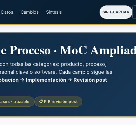
Datos
Cambios
Síntesis
SIN GUARDAR
de Proceso · MoC Amplia
n todas las categorías: producto, proceso,
ersonal clave o software. Cada cambio sigue las
obación → Implementación → Revisión post
fases · trazable
📋 PIR revisión post