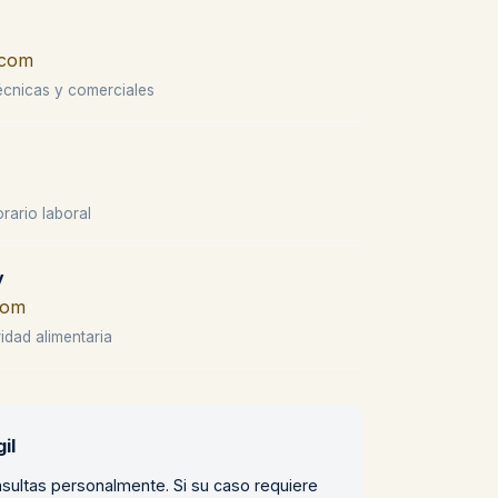
.com
écnicas y comerciales
rario laboral
y
com
idad alimentaria
il
sultas personalmente. Si su caso requiere