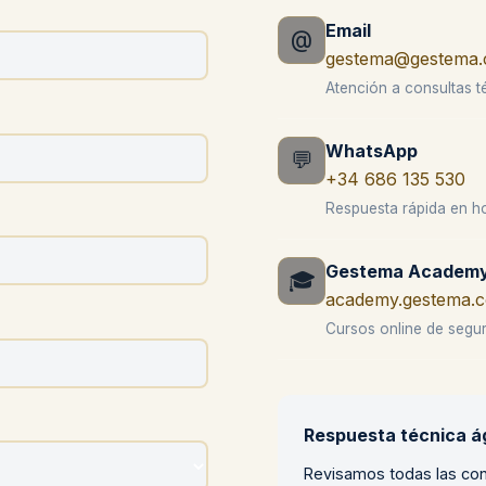
Email
@
gestema@gestema
Atención a consultas t
WhatsApp
💬
+34 686 135 530
Respuesta rápida en ho
Gestema Academ
🎓
academy.gestema.
Cursos online de segur
Respuesta técnica ág
Revisamos todas las con