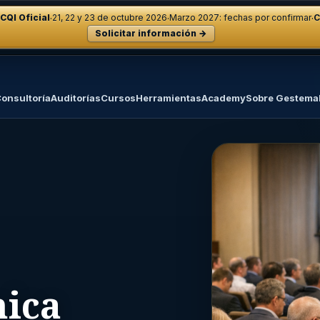
·
·
·
CQI Oficial
21, 22 y 23 de octubre 2026
Marzo 2027: fechas por confirmar
C
Solicitar información →
onsultoría
Auditorías
Cursos
Herramientas
Academy
Sobre Gestema
nica