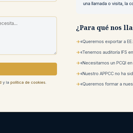
una llamada o visita, la
¿Para qué nos l
→
«Queremos exportar a EE.
→
«Tenemos auditoría IFS e
→
«Necesitamos un PCQI en
→
«Nuestro APPCC no ha sid
d
y la
política de cookies
.
→
«Queremos formar a nuest