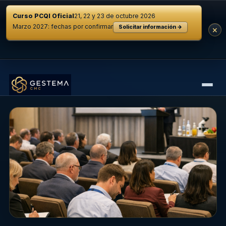
Curso PCQI Oficial
21, 22 y 23 de octubre 2026
Marzo 2027: fechas por confirmar
Solicitar información →
×