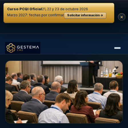
Curso PCQI Oficial
21, 22 y 23 de octubre 2026
Marzo 2027: fechas por confirmar
Solicitar información →
×