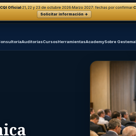
·
·
·
CQI Oficial
21, 22 y 23 de octubre 2026
Marzo 2027: fechas por confirmar
C
Solicitar información →
onsultoría
Auditorías
Cursos
Herramientas
Academy
Sobre Gestema
nica