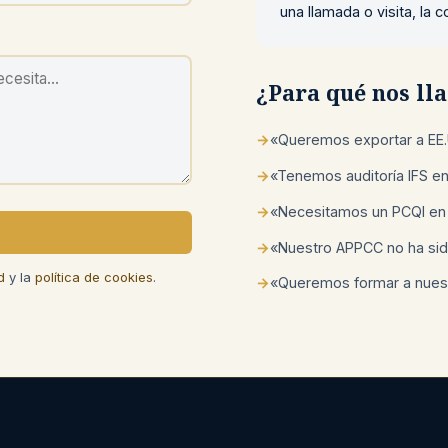
una llamada o visita, la
¿Para qué nos l
→
«Queremos exportar a EE.
→
«Tenemos auditoría IFS e
→
«Necesitamos un PCQI en
→
«Nuestro APPCC no ha sid
d
y la
política de cookies
.
→
«Queremos formar a nuest