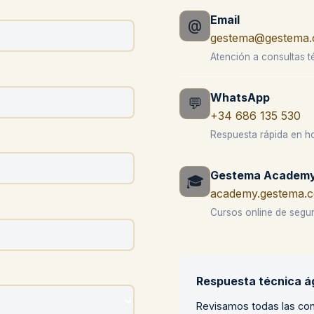
Email
@
gestema@gestema
Atención a consultas t
WhatsApp
💬
+34 686 135 530
Respuesta rápida en ho
Gestema Academ
🎓
academy.gestema.
Cursos online de segur
Respuesta técnica ág
Revisamos todas las con