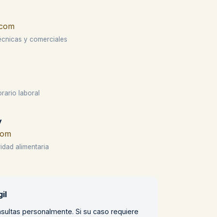
.com
écnicas y comerciales
rario laboral
y
com
idad alimentaria
il
sultas personalmente. Si su caso requiere