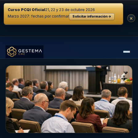
Curso PCQI Oficial
21, 22 y 23 de octubre 2026
Marzo 2027: fechas por confirmar
Solicitar información →
×