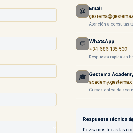
Email
@
gestema@gestema
Atención a consultas t
WhatsApp
💬
+34 686 135 530
Respuesta rápida en ho
Gestema Academ
🎓
academy.gestema.
Cursos online de segur
Respuesta técnica ág
Revisamos todas las con