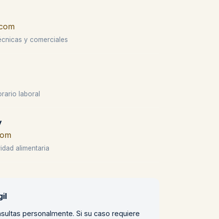
.com
écnicas y comerciales
rario laboral
y
com
idad alimentaria
il
sultas personalmente. Si su caso requiere