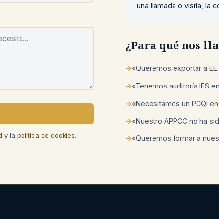
una llamada o visita, la
¿Para qué nos l
→
«Queremos exportar a EE.
→
«Tenemos auditoría IFS e
→
«Necesitamos un PCQI en
→
«Nuestro APPCC no ha sid
d
y la
política de cookies
.
→
«Queremos formar a nuest