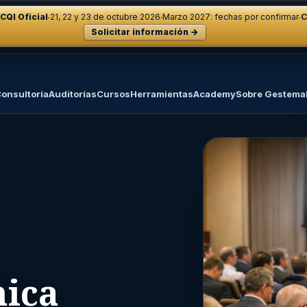
·
·
·
CQI Oficial
21, 22 y 23 de octubre 2026
Marzo 2027: fechas por confirmar
C
Solicitar información →
onsultoría
Auditorías
Cursos
Herramientas
Academy
Sobre Gestema
nica