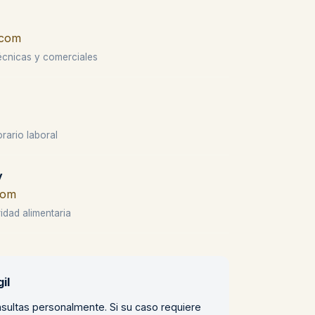
.com
écnicas y comerciales
rario laboral
y
com
idad alimentaria
il
sultas personalmente. Si su caso requiere