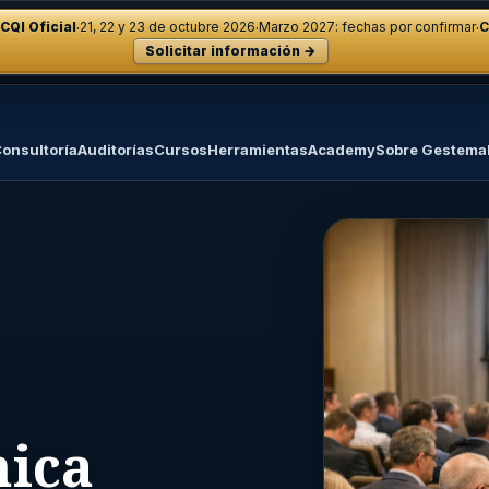
·
·
·
CQI Oficial
21, 22 y 23 de octubre 2026
Marzo 2027: fechas por confirmar
C
Solicitar información →
onsultoría
Auditorías
Cursos
Herramientas
Academy
Sobre Gestema
nica