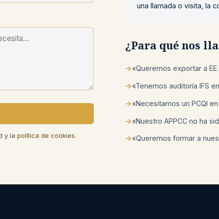
una llamada o visita, la
¿Para qué nos l
→
«Queremos exportar a EE.
→
«Tenemos auditoría IFS e
→
«Necesitamos un PCQI en
→
«Nuestro APPCC no ha sid
d
y la
política de cookies
.
→
«Queremos formar a nuest