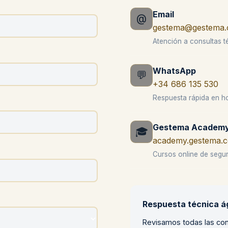
Email
@
gestema@gestema
Atención a consultas t
WhatsApp
💬
+34 686 135 530
Respuesta rápida en ho
Gestema Academ
🎓
academy.gestema.
Cursos online de segur
Respuesta técnica ág
Revisamos todas las con