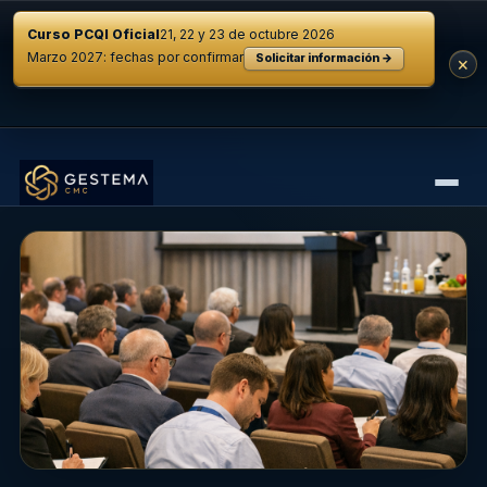
Curso PCQI Oficial
21, 22 y 23 de octubre 2026
Marzo 2027: fechas por confirmar
Solicitar información →
×