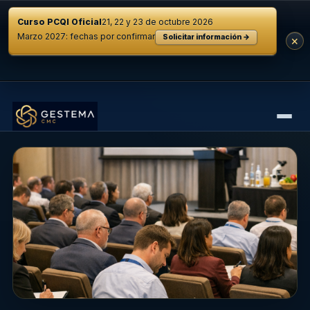
Curso PCQI Oficial
21, 22 y 23 de octubre 2026
Marzo 2027: fechas por confirmar
Solicitar información →
×