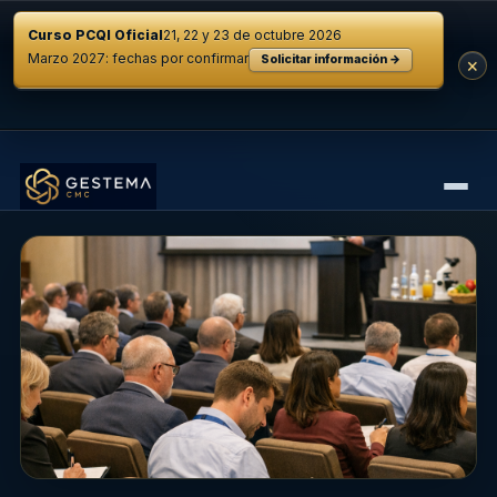
Curso PCQI Oficial
21, 22 y 23 de octubre 2026
Marzo 2027: fechas por confirmar
Solicitar información →
×