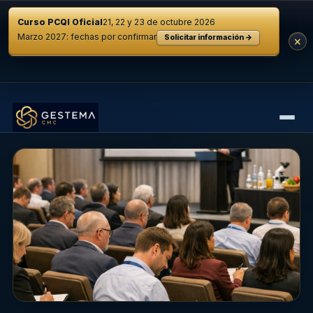
Curso PCQI Oficial
21, 22 y 23 de octubre 2026
Marzo 2027: fechas por confirmar
Solicitar información →
×