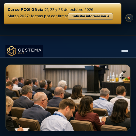
Curso PCQI Oficial
21, 22 y 23 de octubre 2026
Marzo 2027: fechas por confirmar
Solicitar información →
×