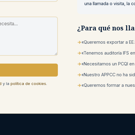
una llamada o visita, la
¿Para qué nos l
→
«Queremos exportar a EE.
→
«Tenemos auditoría IFS e
→
«Necesitamos un PCQI en
→
«Nuestro APPCC no ha sid
d
y la
política de cookies
.
→
«Queremos formar a nuest