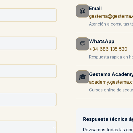
Email
@
gestema@gestema
Atención a consultas t
WhatsApp
💬
+34 686 135 530
Respuesta rápida en ho
Gestema Academ
🎓
academy.gestema.
Cursos online de segur
Respuesta técnica ág
Revisamos todas las con