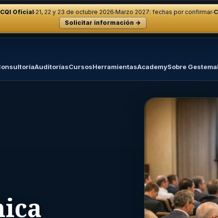
·
·
·
CQI Oficial
21, 22 y 23 de octubre 2026
Marzo 2027: fechas por confirmar
C
Solicitar información →
onsultoría
Auditorías
Cursos
Herramientas
Academy
Sobre Gestema
nica