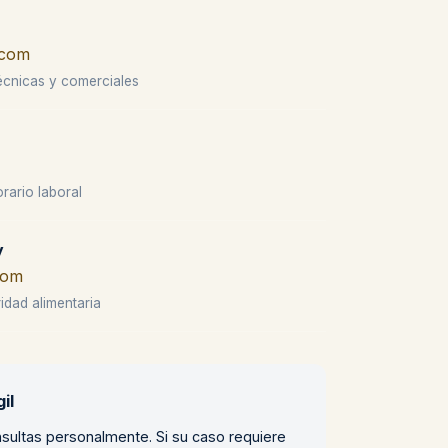
.com
écnicas y comerciales
rario laboral
y
com
idad alimentaria
il
sultas personalmente. Si su caso requiere