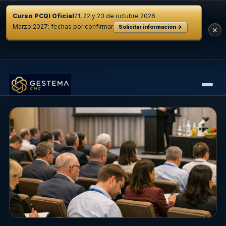
Curso PCQI Oficial
21, 22 y 23 de octubre 2026
Marzo 2027: fechas por confirmar
Solicitar información →
×