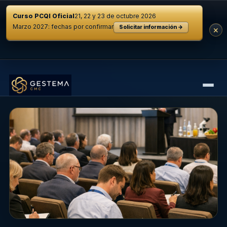
Curso PCQI Oficial
21, 22 y 23 de octubre 2026
Marzo 2027: fechas por confirmar
Solicitar información →
×