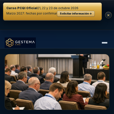
Curso PCQI Oficial
21, 22 y 23 de octubre 2026
Marzo 2027: fechas por confirmar
Solicitar información →
×