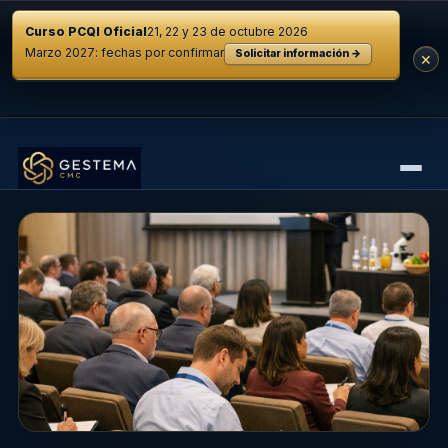
Curso PCQI Oficial
21, 22 y 23 de octubre 2026
Marzo 2027: fechas por confirmar
Solicitar información →
×