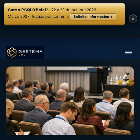
Curso PCQI Oficial
21, 22 y 23 de octubre 2026
Marzo 2027: fechas por confirmar
Solicitar información →
×